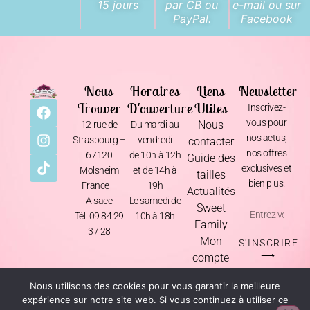
15 jours
par CB ou
e-mail ou sur
PayPal.
Facebook
Nous
Horaires
Liens
Newsletter
Trouver
D'ouverture
Utiles
Inscrivez-
vous pour
Nous
12 rue de
Du mardi au
nos actus,
Strasbourg –
vendredi
contacter
nos offres
67120
de 10h à 12h
Guide des
exclusives et
Molsheim
et de 14h à
tailles
bien plus.
France –
19h
Actualités
Alsace
Le samedi de
Sweet
Tél. 09 84 29
10h à 18h
Family
37 28
Mon
S'INSCRIRE
⟶
compte
Nous utilisons des cookies pour vous garantir la meilleure
Mentions Légales
•
CGV
•
Livraison & Retours
•
Politique de Confidentialité
expérience sur notre site web. Si vous continuez à utiliser ce