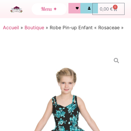
0
0,00
€
Accueil
»
Boutique
»
Robe Pin-up Enfant « Rosaceae »