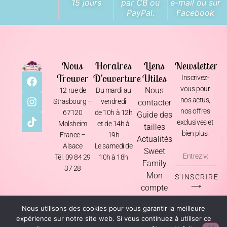
15 jours
par CB ou
e-mail ou sur
PayPal.
Facebook
Nous
Horaires
Liens
Newsletter
Trouver
D'ouverture
Utiles
Inscrivez-
vous pour
Nous
12 rue de
Du mardi au
nos actus,
Strasbourg –
vendredi
contacter
nos offres
67120
de 10h à 12h
Guide des
exclusives et
Molsheim
et de 14h à
tailles
bien plus.
France –
19h
Actualités
Alsace
Le samedi de
Sweet
Tél. 09 84 29
10h à 18h
Family
37 28
Mon
S'INSCRIRE
⟶
compte
Nous utilisons des cookies pour vous garantir la meilleure
Mentions Légales
•
CGV
•
Livraison & Retours
•
Politique de Confidentialité
expérience sur notre site web. Si vous continuez à utiliser ce