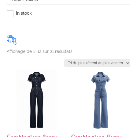
In stock
Trié
Affichage de 1–12 sur 21 résultats
du
plus
Filtre par couleur
récent
au
Filtre par couleur
plus
ancien
Produit Tailles
Produit Tailles
In stock