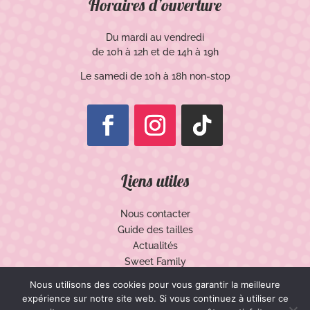
Horaires d’ouverture
Du mardi au vendredi
de 10h à 12h et de 14h à 19h
Le samedi de 10h à 18h non-stop
Liens utiles
Nous contacter
Guide des tailles
Actualités
Sweet Family
Mon compte
Nous utilisons des cookies pour vous garantir la meilleure
Mentions légales
expérience sur notre site web. Si vous continuez à utiliser ce
Conditions Générales de Ventes