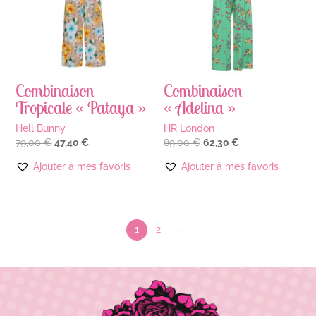
Combinaison
Combinaison
Tropicale « Pataya »
« Adelina »
Hell Bunny
HR London
Le
Le
Le
Le
79,00
€
47,40
€
89,00
€
62,30
€
prix
prix
prix
prix
initial
actuel
initial
actuel
Ajouter à mes favoris
Ajouter à mes favoris
était :
est :
était :
est :
79,00 €.
47,40 €.
89,00 €.
62,30 €.
1
2
→