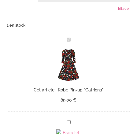
Effacer
1 en stock
R
o
b
e
P
i
n
-
Cet article :
Robe Pin-up "Catriona"
u
89,00
€
p
"
C
B
a
r
t
a