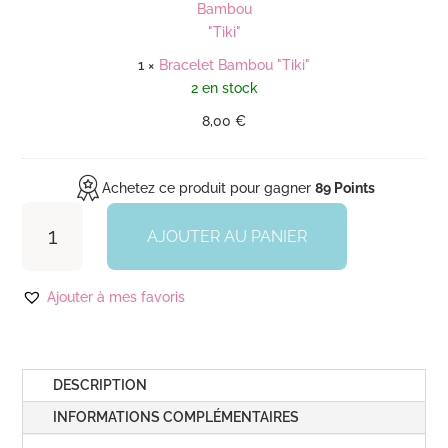
r
c
i
e
o
1
×
Bracelet Bambou "Tiki"
l
n
2 en stock
e
a
t
"
8,00
€
B
a
m
Achetez ce produit pour gagner
89 Points
b
quantité
o
de
AJOUTER AU PANIER
u
Robe
"
Pin-
Ajouter à mes favoris
T
up
i
"Catriona"
k
i
DESCRIPTION
"
INFORMATIONS COMPLÉMENTAIRES