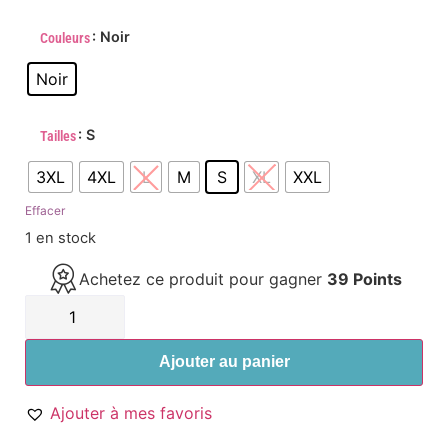
: Noir
Couleurs
Noir
: S
Tailles
3XL
4XL
L
M
S
XL
XXL
Effacer
1 en stock
Achetez ce produit pour gagner
39 Points
Ajouter au panier
Ajouter à mes favoris