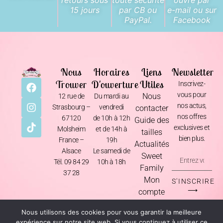
15 jours
par CB ou
e-mail ou sur
PayPal.
Facebook
Nous
Horaires
Liens
Newsletter
Trouver
D'ouverture
Utiles
Inscrivez-
vous pour
Nous
12 rue de
Du mardi au
nos actus,
Strasbourg –
vendredi
contacter
nos offres
67120
de 10h à 12h
Guide des
exclusives et
Molsheim
et de 14h à
tailles
bien plus.
France –
19h
Actualités
Alsace
Le samedi de
Sweet
Tél. 09 84 29
10h à 18h
Family
37 28
Mon
S'INSCRIRE
⟶
compte
Nous utilisons des cookies pour vous garantir la meilleure
Mentions Légales
•
CGV
•
Livraison & Retours
•
Politique de Confidentialité
expérience sur notre site web. Si vous continuez à utiliser ce