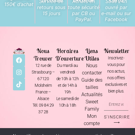
Service de
Achats en
Sous 24h
150€ d’achat
retours sous
toute sécurité
ouvré par
15 jours
par CB ou
e-mail ou sur
PayPal.
Facebook
Nous
Horaires
Liens
Newsletter
Trouver
D'ouverture
Utiles
Inscrivez-
vous pour
Nous
12 rue de
Du mardi au
nos actus,
Strasbourg –
vendredi
contacter
nos offres
67120
de 10h à 12h
Guide des
exclusives et
Molsheim
et de 14h à
tailles
bien plus.
France –
19h
Actualités
Alsace
Le samedi de
Sweet
Tél. 09 84 29
10h à 18h
Family
37 28
Mon
S'INSCRIRE
⟶
compte