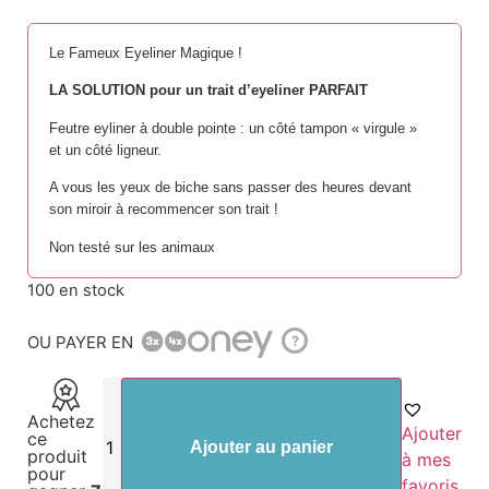
Le Fameux Eyeliner Magique !
LA SOLUTION pour un trait d’eyeliner PARFAIT
Feutre eyliner à double pointe : un côté tampon « virgule »
et un côté ligneur.
A vous les yeux de biche sans passer des heures devant
son miroir à recommencer son trait !
Non testé sur les animaux
100 en stock
OU PAYER EN
?
Achetez
Ajouter
ce
Ajouter au panier
produit
à mes
pour
favoris