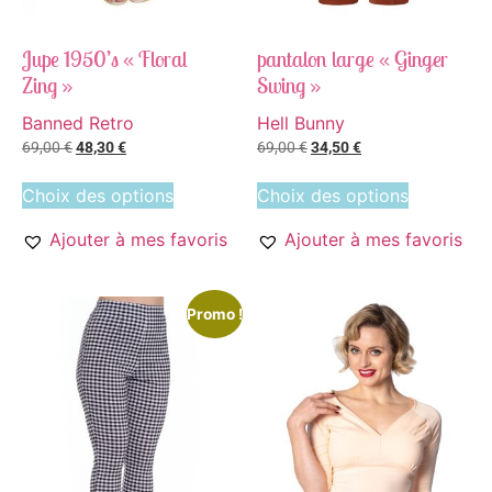
Jupe 1950’s « Floral
pantalon large « Ginger
Zing »
Swing »
Banned Retro
Hell Bunny
69,00
€
48,30
€
69,00
€
34,50
€
Choix des options
Choix des options
Ajouter à mes favoris
Ajouter à mes favoris
Promo !