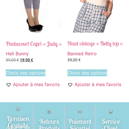
Haut vintage « Betty top »
Pantacourt Capri « Judy »
Banned Retro
Hell Bunny
39,00
€
39,00
€
19,50
€
Choix des options
Choix des options
Ajouter à mes favoris
Ajouter à mes favoris
Livraison
Retours
Paiement
Service
Gratuite
Produits
Sécurisé
Client
A partir de