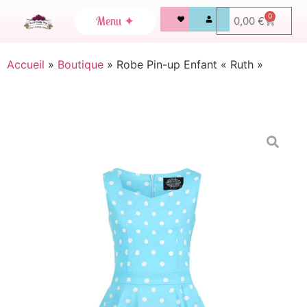
0
0,00
€
Accueil
»
Boutique
»
Robe Pin-up Enfant « Ruth »