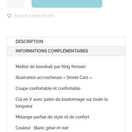
Maillot
Baseball
Ajouter à mes favoris
"Street
Cats"
DESCRIPTION
INFORMATIONS COMPLÉMENTAIRES
Maillot de baseball par King Kerosin
Illustration accrocheuse « Street Cats »
Coupe confortable et confortable
Col en V avec patte de boutonnage sur toute la
longueur
Mélange parfait de style et de confort
Couleur : Blanc grisé et noir