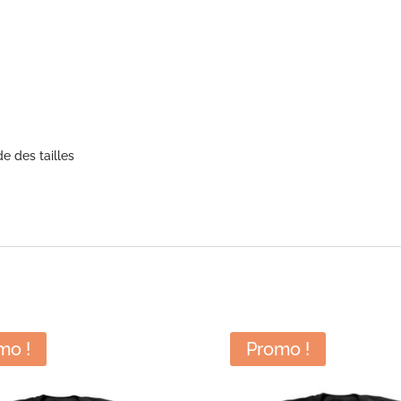
de des tailles
mo !
Promo !