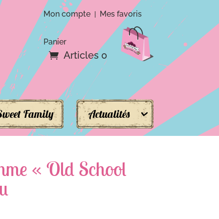
Mon compte
Mes favoris
|
Panier
Articles 0
Sweet Family
Actualités
me « Old School
ru