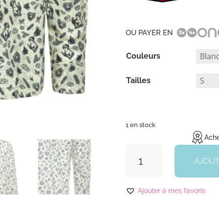
OU PAYER EN
Couleurs
Tailles
1 en stock
Ache
quantité
de
AJOUT
Chemise
Homme
Ajouter à mes favoris
"Old
School
Barber"