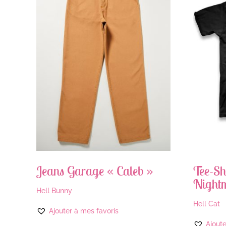
Jeans Garage « Caleb »
Tee-Sh
Night
Hell Bunny
Hell Cat
Ajouter à mes favoris
Ajoute