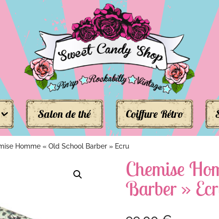
Salon de thé
Coiffure Rétro
ise Homme « Old School Barber » Ecru
Chemise Hom
Barber » Ec