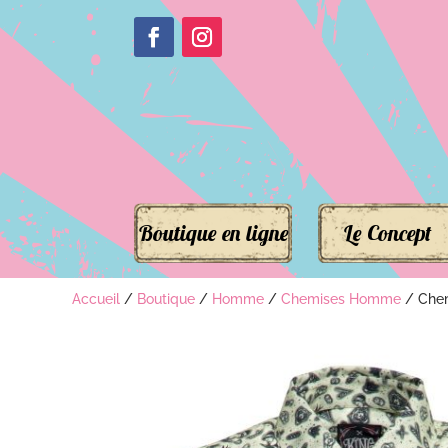
Boutique en ligne
Le Concept
Accueil
/
Boutique
/
Homme
/
Chemises Homme
/ Chem