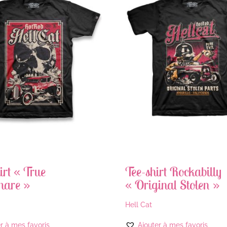
irt « True
Tee-shirt Rockabilly
mare »
« Original Stolen »
Hell Cat
r à mes favoris
Ajouter à mes favoris