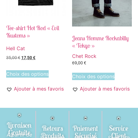
Tee-shirt Hot Rod « Evil
Kustoms »
Jeans Homme Rockabilly
« Tokyo »
Hell Cat
Chet Rock
35,00
€
17,50
€
69,00
€
Choix des options
Choix des options
Ajouter à mes favoris
Ajouter à mes favoris
Livraison
Retours
Paiement
Service
Gratuite
Produits
Sécurisé
Client
A partir de
Service de
Achats en
Sous 24h