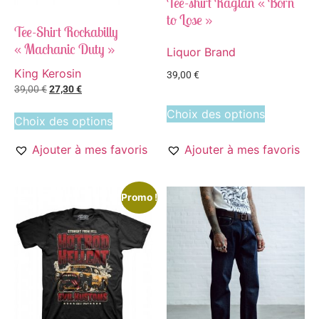
Tee-shirt Raglan « Born
to Lose »
Tee-Shirt Rockabilly
« Machanic Duty »
Liquor Brand
King Kerosin
39,00
€
39,00
€
27,30
€
Choix des options
Choix des options
Ajouter à mes favoris
Ajouter à mes favoris
Promo !