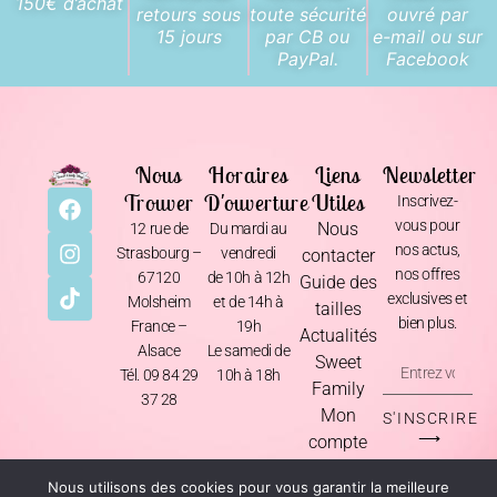
150€ d’achat
retours sous
toute sécurité
ouvré par
15 jours
par CB ou
e-mail ou sur
PayPal.
Facebook
Nous
Horaires
Liens
Newsletter
Trouver
D'ouverture
Utiles
Inscrivez-
vous pour
Nous
12 rue de
Du mardi au
nos actus,
Strasbourg –
vendredi
contacter
nos offres
67120
de 10h à 12h
Guide des
exclusives et
Molsheim
et de 14h à
tailles
bien plus.
France –
19h
Actualités
Alsace
Le samedi de
Sweet
Tél. 09 84 29
10h à 18h
Family
37 28
Mon
S'INSCRIRE
⟶
compte
Nous utilisons des cookies pour vous garantir la meilleure
Mentions Légales
•
CGV
•
Livraison & Retours
•
Politique de Confidentialité