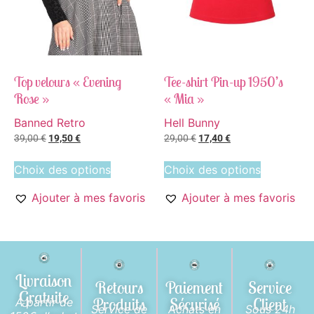
Top velours « Evening
Tee-shirt Pin-up 1950’s
Rose »
« Mia »
Banned Retro
Hell Bunny
39,00
€
19,50
€
29,00
€
17,40
€
Choix des options
Choix des options
Ajouter à mes favoris
Ajouter à mes favoris
Livraison
Retours
Paiement
Service
Gratuite
Produits
Sécurisé
Client
A partir de
Service de
Achats en
Sous 24h