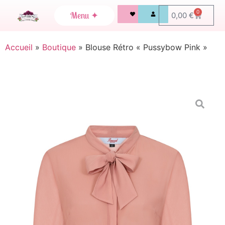
0
0,00
€
Accueil
»
Boutique
»
Blouse Rétro « Pussybow Pink »