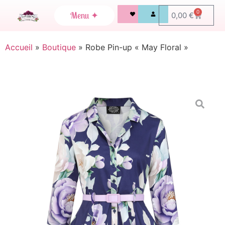
0
0,00
€
Accueil
»
Boutique
»
Robe Pin-up « May Floral »