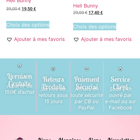
Hell Bunny
Hell Bunny
39,00
€
19,50
€
29,00
€
17,40
€
Choix des options
Choix des options
Ajouter à mes favoris
Ajouter à mes favoris
Livraison
Retours
Paiement
Service
Gratuite
Produits
Sécurisé
Client
A partir de
Service de
Achats en
Sous 24h
150€ d’achat
retours sous
toute sécurité
ouvré par
15 jours
par CB ou
e-mail ou sur
PayPal.
Facebook