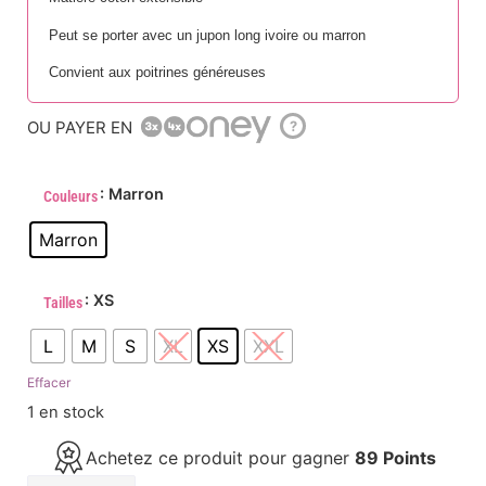
Peut se porter avec un jupon long ivoire ou marron
Convient aux poitrines généreuses
OU PAYER EN
?
: Marron
Couleurs
Marron
: XS
Tailles
L
M
S
XL
XS
XXL
Effacer
1 en stock
Achetez ce produit pour gagner
89 Points