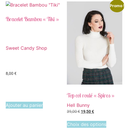
Promo !
Bracelet Bambou « Tiki »
Sweet Candy Shop
8,00
€
Top col roulé « Spiros »
Hell Bunny
Ajouter au panier
39,00
€
19,50
€
Choix des options