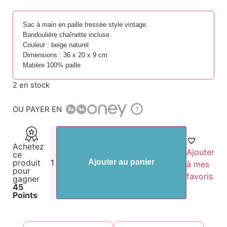
Sac à main en paille tressée style vintage.
Bandoulière chaînette incluse.
Couleur : beige naturel
Dimensions : 36 x 20 x 9 cm
Matière 100% paille
2 en stock
OU PAYER EN
?
Achetez
Ajouter
ce
produit
Ajouter au panier
à mes
pour
favoris
gagner
45
Points