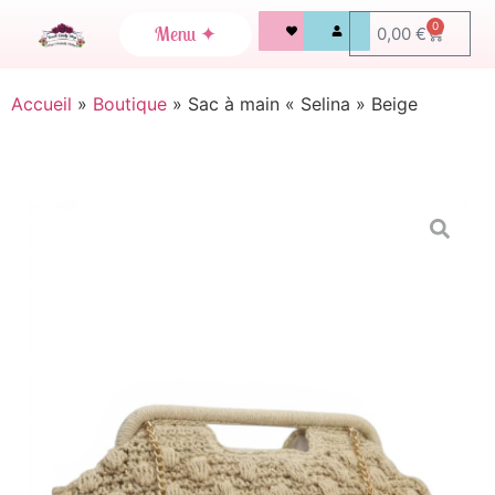
0
0,00
€
Accueil
»
Boutique
»
Sac à main « Selina » Beige