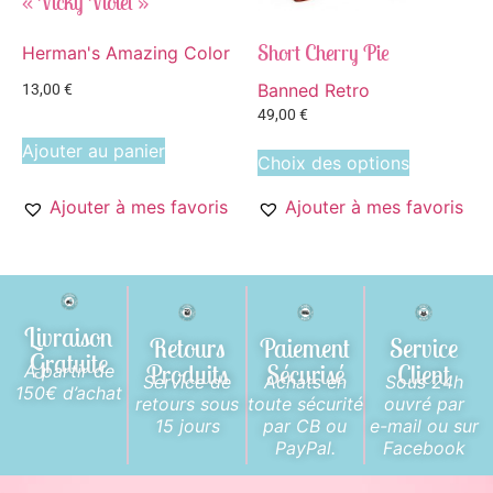
« Vicky Violet »
Short Cherry Pie
Herman's Amazing Color
Banned Retro
13,00
€
49,00
€
Ajouter au panier
Choix des options
Ajouter à mes favoris
Ajouter à mes favoris
Livraison
Retours
Paiement
Service
Gratuite
Produits
Sécurisé
Client
A partir de
Service de
Achats en
Sous 24h
150€ d’achat
retours sous
toute sécurité
ouvré par
15 jours
par CB ou
e-mail ou sur
PayPal.
Facebook