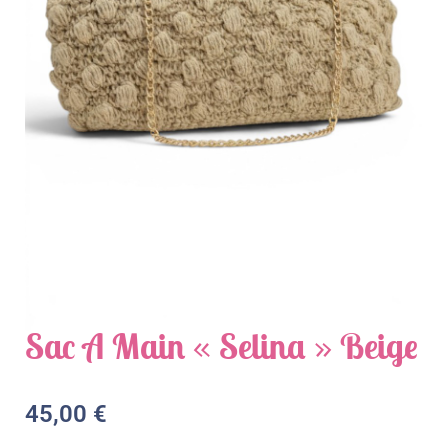
Sac À Main « Selina » Beige
45,00
€