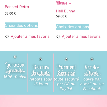
Blouse »
Banned Retro
Hell Bunny
39,00
€
59,00
€
Choix des options
Choix des options
Ajouter à mes favoris
Ajouter à mes favoris
Livraison
Retours
Paiement
Service
Gratuite
Produits
Sécurisé
Client
A partir de
Service de
Achats en
Sous 24h
150€ d’achat
retours sous
toute sécurité
ouvré par
15 jours
par CB ou
e-mail ou sur
PayPal.
Facebook