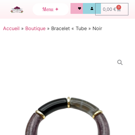
0
0,00
€
Accueil
»
Boutique
»
Bracelet « Tube » Noir