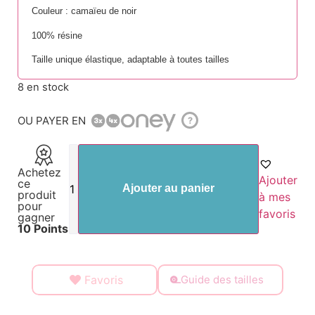
Couleur : camaïeu de noir
100% résine
Taille unique élastique, adaptable à toutes tailles
8 en stock
OU PAYER EN
?
Achetez
Ajouter
ce
Ajouter au panier
produit
à mes
pour
favoris
gagner
10 Points
Favoris
Guide des tailles