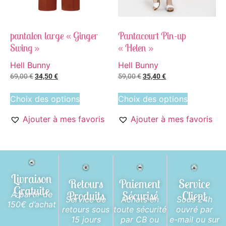
pantalon large « Ginger
Pantacourt Pin-up
Swing »
« Helen »
Hell Bunny
Hell Bunny
69,00
€
34,50
€
59,00
€
35,40
€
Choix des options
Choix des options
Ajouter à mes favoris
Ajouter à mes favoris
Livraison
Retours
Paiement
Service
Gratuite
Produits
Sécurisé
Client
A partir de
Service de
Achats en
Sous 24h
150€ d’achat
retours sous
toute sécurité
ouvré par
15 jours
par CB ou
e-mail ou sur