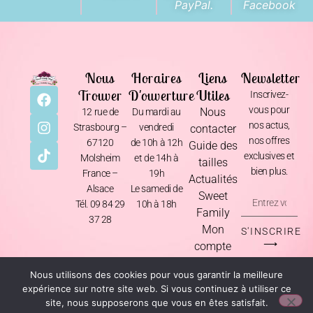
PayPal.
Facebook
Nous
Horaires
Liens
Newsletter
Trouver
D'ouverture
Utiles
Inscrivez-
vous pour
Nous
12 rue de
Du mardi au
nos actus,
Strasbourg –
vendredi
contacter
nos offres
67120
de 10h à 12h
Guide des
exclusives et
Molsheim
et de 14h à
tailles
bien plus.
France –
19h
Actualités
Alsace
Le samedi de
Sweet
Tél. 09 84 29
10h à 18h
Family
37 28
Mon
S'INSCRIRE
⟶
compte
Nous utilisons des cookies pour vous garantir la meilleure
Mentions Légales
•
CGV
•
Livraison & Retours
•
Politique de Confidentialité
expérience sur notre site web. Si vous continuez à utiliser ce
site, nous supposerons que vous en êtes satisfait.
© 2026 Sweet Candy Shop – Fait avec amour