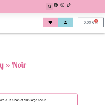
0
0,00
€
y » Noir
coré d’un ruban et d’un large noeud.