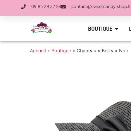
09 84 29 37 28
contact@sweetcandy-shop.fr
BOUTIQUE
Accueil
»
Boutique
»
Chapeau « Betty » Noir