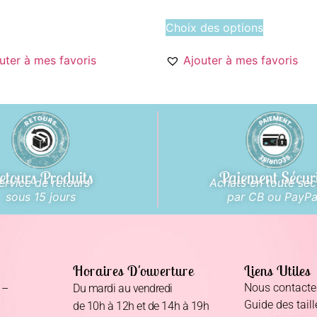
Choix des options
uter à mes favoris
Ajouter à mes favoris
etours Produits
Paiement Sécur
ervice de retours
Achats en toute séc
sous 15 jours
par CB ou PayPa
Horaires D'ouverture
Liens Utiles
Nous contacte
 –
Du mardi au vendredi
Guide des taill
de 10h à 12h et de 14h à 19h