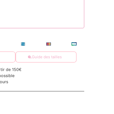
Guide des tailles
rtir de 150€
possible
jours