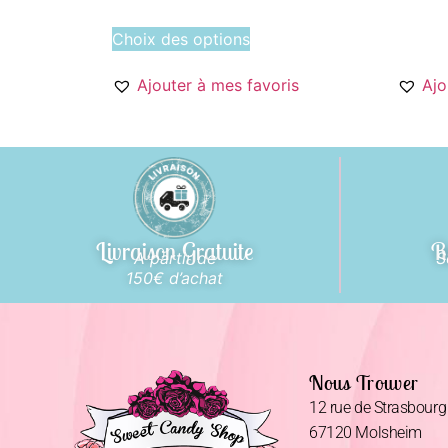
Choix des options
Ajouter à mes favoris
Ajo
Livraison Gratuite
R
A partir de
S
150€ d’achat
Nous Trouver
12 rue de Strasbourg
67120 Molsheim