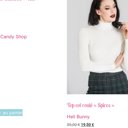
 Candy Shop
Top col roulé « Spiros »
r au panier
Hell Bunny
39,00
€
19,50
€