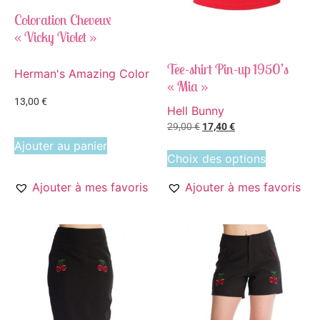
Coloration Cheveux
« Vicky Violet »
Tee-shirt Pin-up 1950’s
Herman's Amazing Color
« Mia »
13,00
€
Hell Bunny
29,00
€
17,40
€
Ajouter au panier
Choix des options
Ajouter à mes favoris
Ajouter à mes favoris