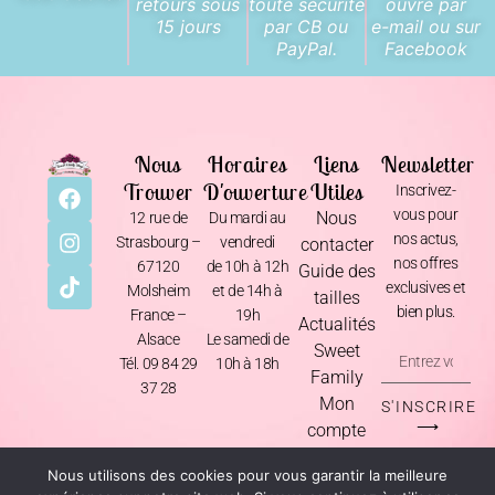
retours sous
toute sécurité
ouvré par
15 jours
par CB ou
e-mail ou sur
PayPal.
Facebook
Nous
Horaires
Liens
Newsletter
Trouver
D'ouverture
Utiles
Inscrivez-
vous pour
Nous
12 rue de
Du mardi au
nos actus,
Strasbourg –
vendredi
contacter
nos offres
67120
de 10h à 12h
Guide des
exclusives et
Molsheim
et de 14h à
tailles
bien plus.
France –
19h
Actualités
Alsace
Le samedi de
Sweet
Tél. 09 84 29
10h à 18h
Family
37 28
Mon
S'INSCRIRE
⟶
compte
Nous utilisons des cookies pour vous garantir la meilleure
Mentions Légales
•
CGV
•
Livraison & Retours
•
Politique de Confidentialité