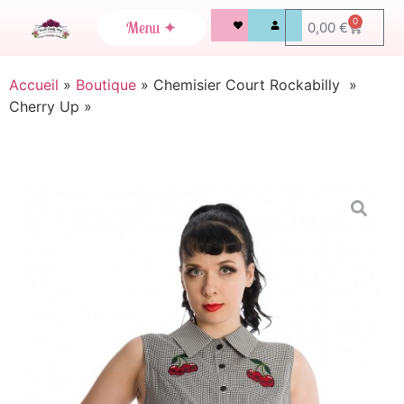
0
0,00
€
Accueil
»
Boutique
»
Chemisier Court Rockabilly »
Cherry Up »