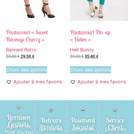
Pantacourt « Sweet
Pantacourt Pin-up
Revenge Cherry »
« Helen »
Banned Retro
Hell Bunny
59,00
€
29,50
€
59,00
€
35,40
€
Choix des options
Choix des options
Ajouter à mes favoris
Ajouter à mes favoris
Livraison
Retours
Paiement
Service
Gratuite
Produits
Sécurisé
Client
A partir de
Service de
Achats en
Sous 24h
150€ d’achat